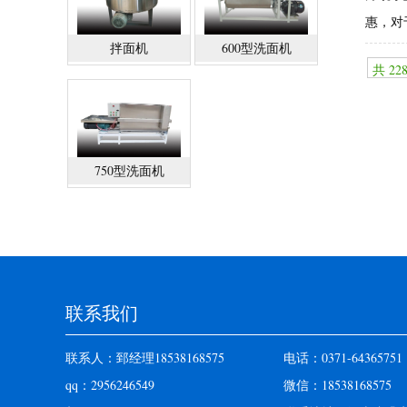
惠，对
拌面机
600型洗面机
共 22
750型洗面机
联系我们
联系人：郅经理18538168575
电话：0371-64365751
qq：2956246549
微信：18538168575