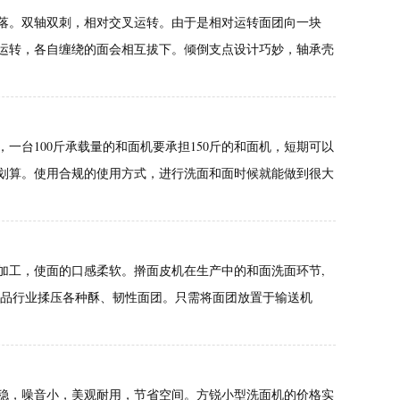
落。双轴双刺，相对交叉运转。由于是相对运转面团向一块
运转，各自缠绕的面会相互拔下。倾倒支点设计巧妙，轴承壳
一台100斤承载量的和面机要承担150斤的和面机，短期可以
划算。使用合规的使用方式，进行洗面和面时候就能做到很大
加工，使面的口感柔软。擀面皮机在生产中的和面洗面环节,
食品行业揉压各种酥、韧性面团。只需将面团放置于输送机
稳，噪音小，美观耐用，节省空间。方锐小型洗面机的价格实