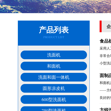
企
产品列表
PRODUCT LIST
食品
采用人
洗面机
非常合
小型洗
和面机
面制
洗面和面一体机
和面机
圆形凉皮机
——方
良好的
600型洗面机
方锐
750型洗面机