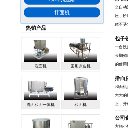
全自动
拌面机
压，所
体不受
热销产品
包子
一台洗
长期如
的使用
洗面机
圆形凉皮机
擀面
和面机
大大的
上，开
洗面和面一体机
和面机
公司
方锐小