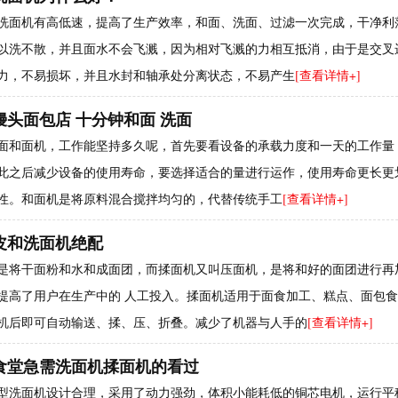
洗面机有高低速，提高了生产效率，和面、洗面、过滤一次完成，干净利
以洗不散，并且面水不会飞溅，因为相对飞溅的力相互抵消，由于是交叉
力，不易损坏，并且水封和轴承处分离状态，不易产生
[查看详情+]
馒头面包店 十分钟和面 洗面
面和面机，工作能坚持多久呢，首先要看设备的承载力度和一天的工作量，
此之后减少设备的使用寿命，要选择适合的量进行运作，使用寿命更长更
性。和面机是将原料混合搅拌均匀的，代替传统手工
[查看详情+]
皮和洗面机绝配
是将干面粉和水和成面团，而揉面机又叫压面机，是将和好的面团进行再
提高了用户在生产中的 人工投入。揉面机适用于面食加工、糕点、面包
机后即可自动输送、揉、压、折叠。减少了机器与人手的
[查看详情+]
食堂急需洗面机揉面机的看过
型洗面机设计合理，采用了动力强劲，体积小能耗低的铜芯电机，运行平