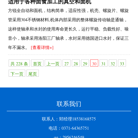
适用于各种面食加工的真空和面机
方锐全自动和面机，结构简单，适应性强，机壳、螺旋片、螺旋
管采用304不锈钢材料,机体内部采用的整体螺旋传动轴是通轴，
这样使轴承和水封的使用寿命更长久，运行平稳、负载性好、噪
音小，轴承采用洛阳三厂轴承，水封采用德国进口水封，保证三
年不漏水。
[查看详情+]
共 228 条
首页
上一页
27
28
29
30
31
32
33
下一页
尾页
联系我们
联系人：郅经理18538168575
电话：0371-64365751
qq：2956246549