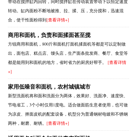
带动在搅拌缸内回转，同时搅拌缸在传动装置带动下以恒定速度
转动。缸内面粉不断地被推、拉、揉、压，充分搅和，迅速混
合，使干性面粉得到
[查看详情+]
商用和面机，负责和面揉面甚至搅
方锐商用和面机，800斤和面机打面机揉面机等都是可以定制做
出，面包店、糕点店、馒头店，生产面条批发商、餐厅、食堂等
都是能用到和面机的地方，省时省力的厨房好帮手。
[查看详情
+]
家用低噪音和面机，农村城镇城市
新型洗面机将和面和洗面分为两体，效果好、洗面净、速度快、
节电省工，3个小时仅用1度电。适合做面筋生意者使用，也可做
为凉皮、擀面皮机的配套设备，机型分为普通钢材电镀和不锈钢
两种，耐磨、耐锈。
[查看详情+]