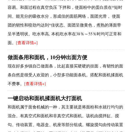
容易。和面过程在真空负压 下拌和，使面粉中的蛋白质在*短时
间、能充分的吸收水分，形成佳的面筋网络，面团光滑， 使面
团的韧性和咬劲均达到*佳状态。面团呈微黄色，煮熟的薄面带
呈半透明状。吃水率高, 本机吃水率在38％～55％时均可正常和
面。
[查看详情+]
做面条用和面机，10分钟出面方便
现在好多乡镇自己做面条，比起直接买硬硬的挂面，有韧性的面
条自然是很受人欢迎的，小型多功能面条机。搭配和面机揉面机
不费事。
[查看详情+]
一键启动和面机揉面机大打面机
和面机属于面食机械的一种，其主要就是将面粉和水就行均匀的
混合。有真空式和面机和非真空式和面机。该机由搅拌缸、搅
勾、传动装置、电器盒、机座等部分组成。螺旋搅勾由传动装置